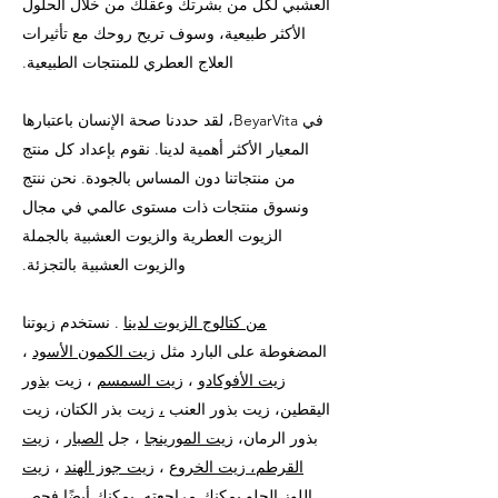
العشبي لكل من بشرتك وعقلك من خلال الحلول
الأكثر طبيعية، وسوف تريح روحك مع تأثيرات
العلاج العطري للمنتجات الطبيعية.
في BeyarVita، لقد حددنا صحة الإنسان باعتبارها
المعيار الأكثر أهمية لدينا. نقوم بإعداد كل منتج
من منتجاتنا دون المساس بالجودة. نحن ننتج
ونسوق منتجات ذات مستوى عالمي في مجال
الزيوت العطرية والزيوت العشبية بالجملة
والزيوت العشبية بالتجزئة.
من كتالوج الزيوت لدينا
. نستخدم زيوتنا
المضغوطة على البارد مثل
زيت الكمون الأسود
،
زيت الأفوكادو
،
زيت السمسم
، زيت
بذور
اليقطين، زيت بذور العنب
،
زيت بذر الكتان، زيت
بذور الرمان،
زيت المورينجا
، جل
الصبار
،
زيت
القرطم، زيت الخروع
،
زيت جوز الهند
،
زيت
اللوز الحلو
يمكنك مراجعته. يمكنك أيضًا فحص