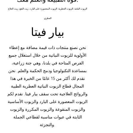
الزيوت النباتية، الزيوت العطرية، الزيوت المعصورة على البارد، زيت النقع، زيت العلاج
العطري
بيار فيتا
نحن نصنع منتجات ذات قيمة مضافة مع إعطاء
الأولوية للزيوت النباتية من خلال استغلال جميع
الفرص المتاحة في بلدنا، وهي جنة زراعية،
بمساعدة التكنولوجيا ودمج الحكمة والعلم. نحن
نقدم لك أكثر من 15 عامًا من الخبرة في هذا
المجال قطاع الزيوت النباتية العطرية الطبية
والروائح العلاجية تحت سقف بيار فيتا. نقدم لكم
الزيوت المعصورة على البارد والزيوت الأساسية
والزيوت المنقوعة والزيوت المكررة والزيوت
الثابتة في عبوات مناسبة
لقطاعي
الجملة
والتجزئة.