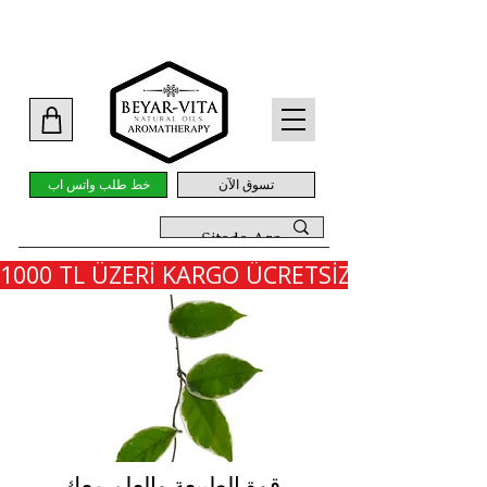
تسوق الآن
خط طلب واتس اب
1000 TL ÜZERİ KARGO ÜCRETSİZ - İLK SİPARİ
قوة الطبيعة والعلم معك.