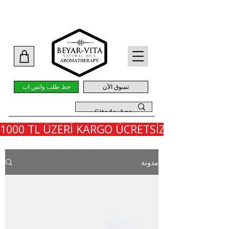
تسوق الآن
خط طلب واتس اب
1000 TL ÜZERİ KARGO ÜCRETSİZ - İLK SİPARİ
مدونة