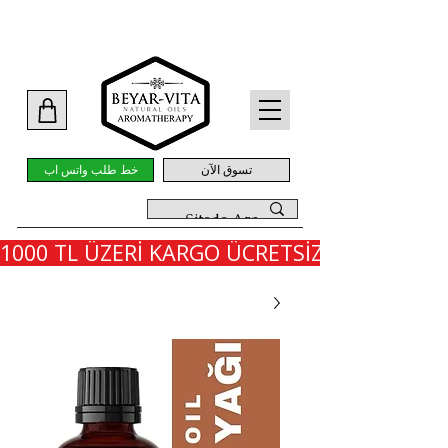
تسوق الآن
خط طلب واتس اب
1000 TL ÜZERİ KARGO ÜCRETSİZ - İLK SİPARİ