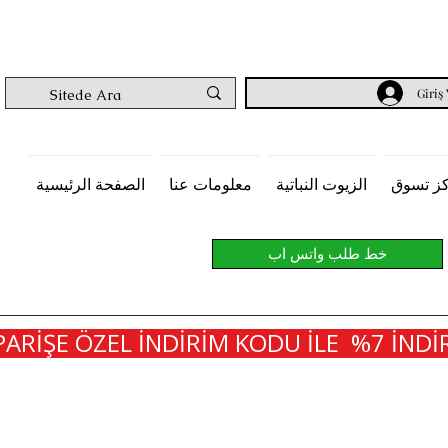
Giriş
ز تسوق
الزيوت النباتية
معلومات عنا
الصفحة الرئيسية
خط طلب واتس اب
PARİŞE ÖZEL İNDİRİM KODU İLE  %7 İNDİR