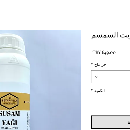
يت السمسم
السعر
جراماج
*
الكمية
*
ة