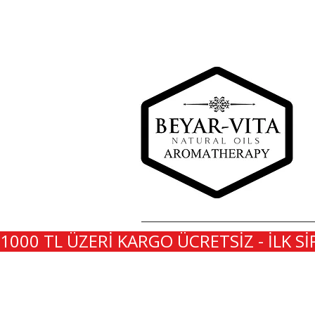
1000 TL ÜZERİ KARGO ÜCRETSİZ - İLK Sİ