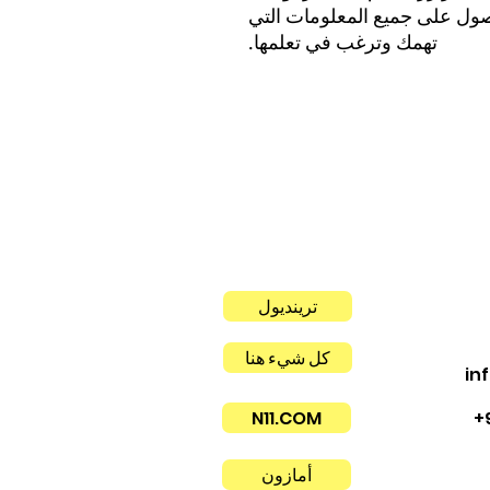
صول على جميع المعلومات التي
تهمك وترغب في تعلمها.
ترينديول
كل شيء هنا
in
N11.COM
+
أمازون