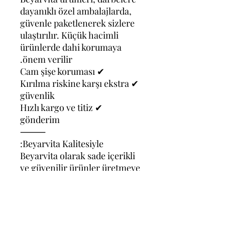
dayanıklı özel ambalajlarda,
güvenle paketlenerek sizlere
ulaştırılır. Küçük hacimli
ürünlerde dahi korumaya
önem verilir.
✔ Cam şişe koruması
✔ Kırılma riskine karşı ekstra
güvenlik
✔ Hızlı kargo ve titiz
gönderim
⸻
Beyarvita Kalitesiyle:
Beyarvita olarak sade içerikli
ve güvenilir ürünler üretmeye
odaklanıyoruz. Her
ürünümüzü şeffaflık ve kalite
anlayışıyla hazırlıyor, sizlere
sunuyoruz.