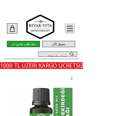
تسوق الآن
خط طلب واتس اب
1000 TL ÜZERİ KARGO ÜCRETSİZ - İLK SİPARİ