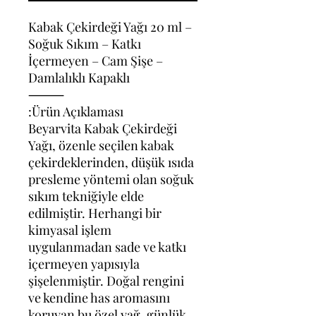
Kabak Çekirdeği Yağı 20 ml –
Soğuk Sıkım – Katkı
İçermeyen – Cam Şişe –
Damlalıklı Kapaklı
⸻
Ürün Açıklaması:
Beyarvita Kabak Çekirdeği
Yağı, özenle seçilen kabak
çekirdeklerinden, düşük ısıda
presleme yöntemi olan soğuk
sıkım tekniğiyle elde
edilmiştir. Herhangi bir
kimyasal işlem
uygulanmadan sade ve katkı
içermeyen yapısıyla
şişelenmiştir. Doğal rengini
ve kendine has aromasını
koruyan bu özel yağ, günlük