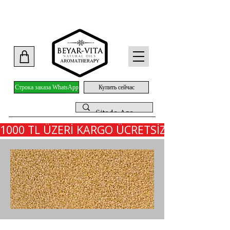
Строка заказа WhatsApp
Купить сейчас
1000 TL ÜZERİ KARGO ÜCRETSİZ - İLK SİPARİ