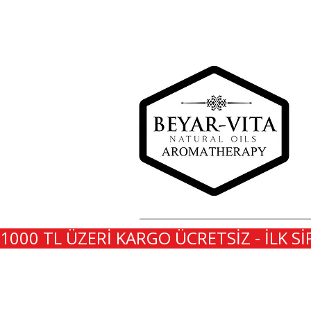
1000 TL ÜZERİ KARGO ÜCRETSİZ - İLK Sİ