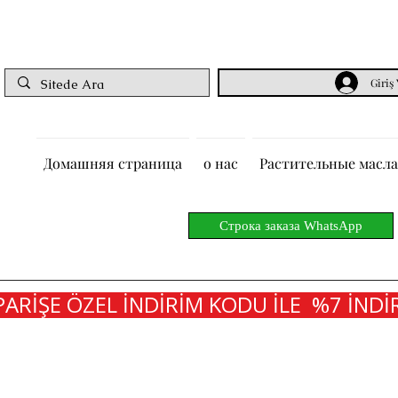
Giriş
Домашняя страница
о нас
Растительные масла
Строка заказа WhatsApp
PARİŞE ÖZEL İNDİRİM KODU İLE  %7 İNDİR