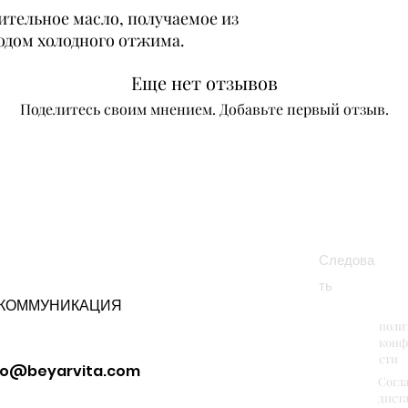
тельное масло, получаемое из
одом холодного отжима.
Еще нет отзывов
Поделитесь своим мнением. Добавьте первый отзыв.
Оставить отзыв
Следова
ть
КОММУНИКАЦИЯ
поли
конф
сти
fo@beyarvita.com
Согл
дист