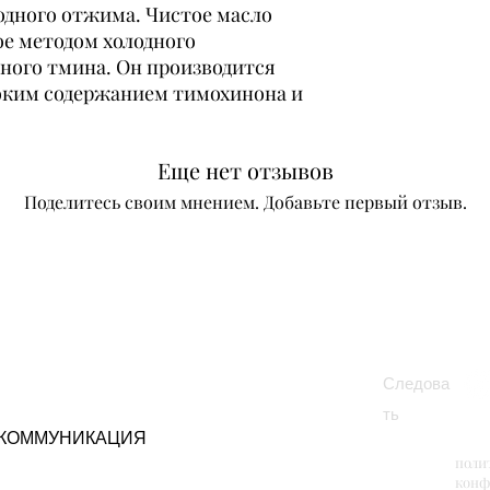
одного отжима. Чистое масло
ое методом холодного
рного тмина. Он производится
оким содержанием тимохинона и
Еще нет отзывов
Поделитесь своим мнением. Добавьте первый отзыв.
Оставить отзыв
Следова
ть
КОММУНИКАЦИЯ
поли
конф