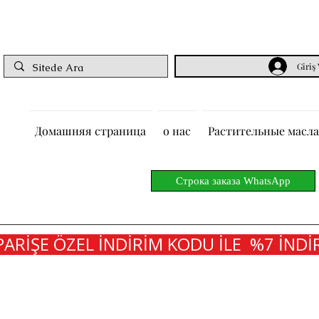
Giriş
Домашняя страница
о нас
Растительные масла
Строка заказа WhatsApp
PARİŞE ÖZEL İNDİRİM KODU İLE  %7 İNDİR