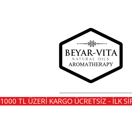
1000 TL ÜZERİ KARGO ÜCRETSİZ - İLK Sİ