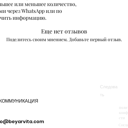
льшее или меньшее количество,
ми через WhatsApp или по
учить информацию.
Еще нет отзывов
Поделитесь своим мнением. Добавьте первый отзыв.
Оставить отзыв
Следова
ть
КОММУНИКАЦИЯ
поли
конф
сти
fo@beyarvita.com
Согл