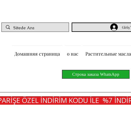
Giriş
Домашняя страница
о нас
Растительные масла
Строка заказа WhatsApp
PARİŞE ÖZEL İNDİRİM KODU İLE  %7 İNDİR