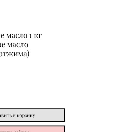
 масло 1 кг
ое масло
 отжима)
авить в корзину