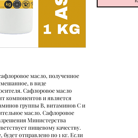
К
сафлоровое масло, полученное
смешанное, в виде
осителя. Сафлоровое масло
нт компонентов и является
минов группы В, витаминов С и
тительное масло. Сафлоровое
разрешения Министерства
тветствует пищевому качеству.
 будет отправлено по 1 кг. Если