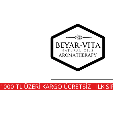
1000 TL ÜZERİ KARGO ÜCRETSİZ - İLK Sİ