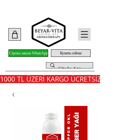
Строка заказа WhatsApp
Купить сейчас
1000 TL ÜZERİ KARGO ÜCRETSİZ - İLK SİPARİ