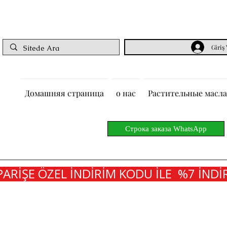
Giriş
Домашняя страница
о нас
Растительные масла
Строка заказа WhatsApp
PARİŞE ÖZEL İNDİRİM KODU İLE  %7 İNDİR