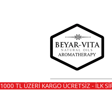
1000 TL ÜZERİ KARGO ÜCRETSİZ - İLK Sİ