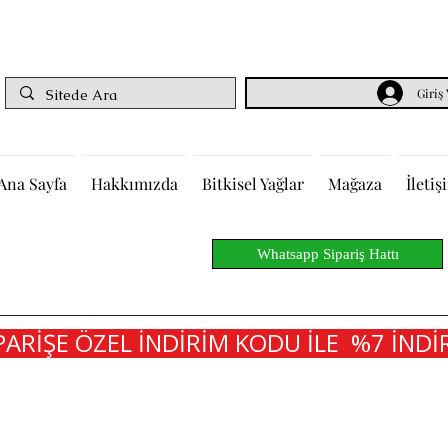
Giriş
Ana Sayfa
Hakkımızda
Bitkisel Yağlar
Mağaza
İletiş
Whatsapp Sipariş Hattı
PARİŞE ÖZEL İNDİRİM KODU İLE  %7 İNDİR