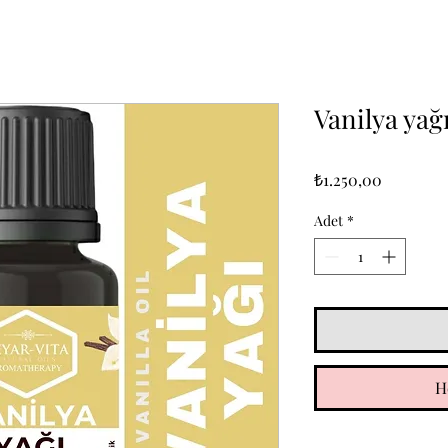
Vanilya yağ
Fiyat
₺1.250,00
Adet
*
H