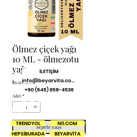
Ölmez çiçek yağı
10 ML - ölmezotu
yağı
İLETİŞİM
info@beyarvita.com
Fiyat
₺1.100,00
+90 (545) 858-4536
Adet
*
TRENDYOL
N11.COM
Sepete Ekle
HEPSİBURADA
BEYARVİTA