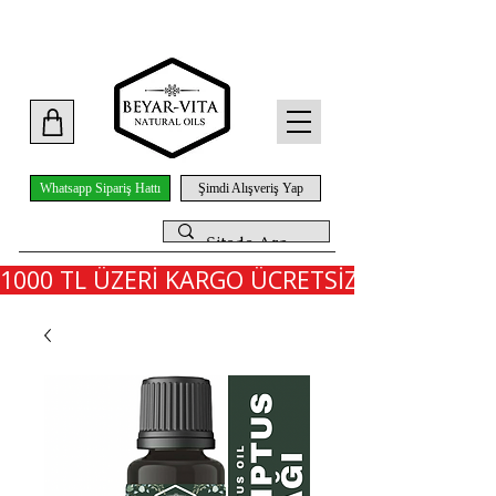
Whatsapp Sipariş Hattı
Şimdi Alışveriş Yap
1000 TL ÜZERİ KARGO ÜCRETSİZ - İLK SİPARİ