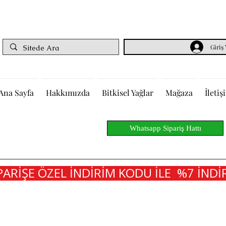
Giriş
Ana Sayfa
Hakkımızda
Bitkisel Yağlar
Mağaza
İletiş
Whatsapp Sipariş Hattı
PARİŞE ÖZEL İNDİRİM KODU İLE  %7 İNDİR