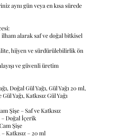
riniz aynı gün veya en kısa sürede
esi:
ilham alarak saf ve doğal bitkisel
te, hijyen ve sürdürülebilirlik ön
nlayışı ve güvenli üretim
Yağı, Doğal Gül Yağı, Gül Yağı 20 ml,
 Gül Yağı, Katkısız Gül Yağı
am Şişe – Saf ve Katkısız
 – Doğal İçerik
 Cam Şişe
 – Katkısız – 20 ml