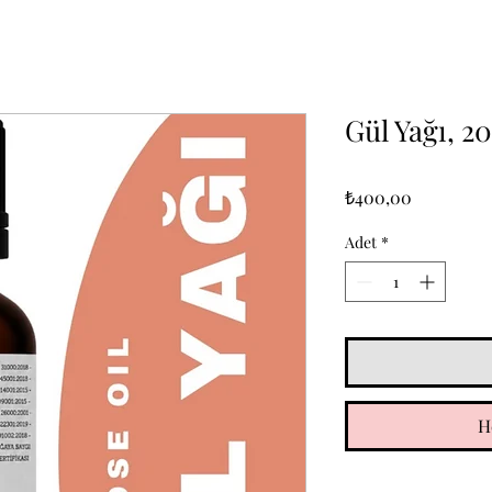
Gül Yağı, 2
Fiyat
₺400,00
Adet
*
H