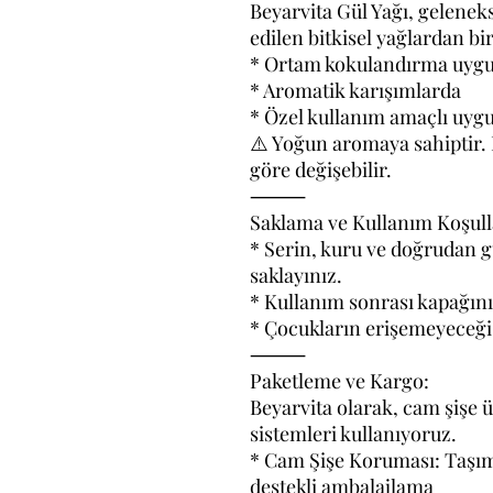
Beyarvita Gül Yağı, gelenek
edilen bitkisel yağlardan bir
* Ortam kokulandırma uyg
* Aromatik karışımlarda
* Özel kullanım amaçlı uyg
⚠️ Yoğun aromaya sahiptir. 
göre değişebilir.
⸻
Saklama ve Kullanım Koşull
* Serin, kuru ve doğrudan 
saklayınız.
* Kullanım sonrası kapağını 
* Çocukların erişemeyeceği
⸻
Paketleme ve Kargo:
Beyarvita olarak, cam şişe 
sistemleri kullanıyoruz.
* Cam Şişe Koruması: Taşım
destekli ambalajlama