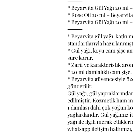
⸻
* Beyarvita Gül Yağı 20 ml 
* Rose Oil 20 ml – Beyarvita
* Beyarvita Gül Yağı 20 ml
⸻
* Beyarvita gül yağı, katkı
standartlarıyla hazırlanmışt
* Gül yağı, koyu cam şişe a
süre korur.
* Zarif ve karakteristik aro
* 20 ml damlalıklı cam şişe,
* Beyarvita güvencesiyle öze
gönderilir.
Gül yağı, gül yapraklarından
edilmiştir. Kozmetik ham ma
1 damlası dahi çok yoğun ko
yağlardandır. Gül yağımız ith
yağı ile ilgili merak ettikler
whatsapp iletişim hattımızı,