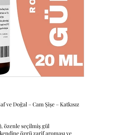
Saf ve Doğal – Cam Şişe – Katkısız
), özenle seçilmiş gül
 kendine özgü zarif aroması ve