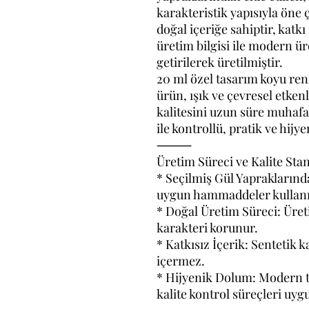
karakteristik yapısıyla öne ç
doğal içeriğe sahiptir, kat
üretim bilgisi ile modern ür
getirilerek üretilmiştir.
20 ml özel tasarım koyu ren
ürün, ışık ve çevresel etke
kalitesini uzun süre muhafa
ile kontrollü, pratik ve hij
⸻
Üretim Süreci ve Kalite Stan
* Seçilmiş Gül Yapraklarında
uygun hammaddeler kullanıl
* Doğal Üretim Süreci: Üre
karakteri korunur.
* Katkısız İçerik: Sentetik 
içermez.
* Hijyenik Dolum: Modern t
kalite kontrol süreçleri uygu