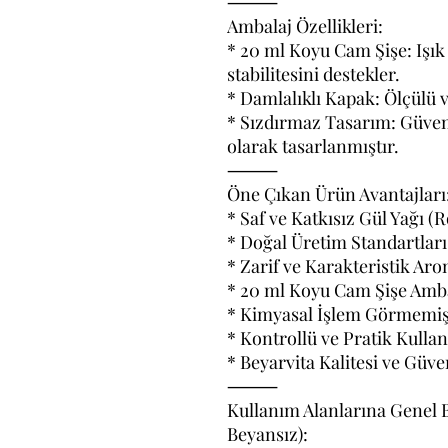
⸻
Ambalaj Özellikleri:
* 20 ml Koyu Cam Şişe: Işık
stabilitesini destekler.
* Damlalıklı Kapak: Ölçülü v
* Sızdırmaz Tasarım: Güvenl
olarak tasarlanmıştır.
⸻
Öne Çıkan Ürün Avantajları
* Saf ve Katkısız Gül Yağı (R
* Doğal Üretim Standartları
* Zarif ve Karakteristik Ar
* 20 ml Koyu Cam Şişe Amb
* Kimyasal İşlem Görmemiş
* Kontrollü ve Pratik Kulla
* Beyarvita Kalitesi ve Güve
⸻
Kullanım Alanlarına Genel 
Beyansız):