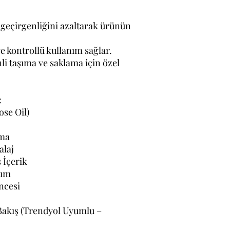
 geçirgenliğini azaltarak ürünün
e kontrollü kullanım sağlar.
i taşıma ve saklama için özel
:
ose Oil)
oma
alaj
 İçerik
nım
ncesi
Bakış (Trendyol Uyumlu –