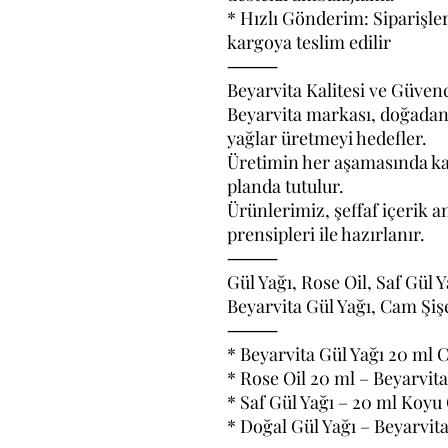
* Hızlı Gönderim: Siparişle
kargoya teslim edilir
⸻
Beyarvita Kalitesi ve Güvenc
Beyarvita markası, doğadan 
yağlar üretmeyi hedefler.
Üretimin her aşamasında kali
planda tutulur.
Ürünlerimiz, şeffaf içerik a
prensipleri ile hazırlanır.
⸻
Gül Yağı, Rose Oil, Saf Gül 
Beyarvita Gül Yağı, Cam Şişe
⸻
* Beyarvita Gül Yağı 20 ml C
* Rose Oil 20 ml – Beyarvita
* Saf Gül Yağı – 20 ml Koyu
* Doğal Gül Yağı – Beyarvita