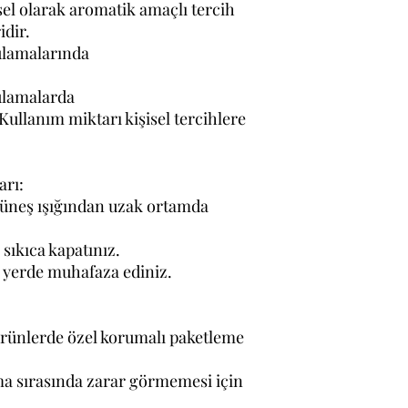
sel olarak aromatik amaçlı tercih
idir.
ulamalarında
ulamalarda
Kullanım miktarı kişisel tercihlere
arı:
güneş ışığından uzak ortamda
sıkıca kapatınız.
 yerde muhafaza ediniz.
ürünlerde özel korumalı paketleme
a sırasında zarar görmemesi için