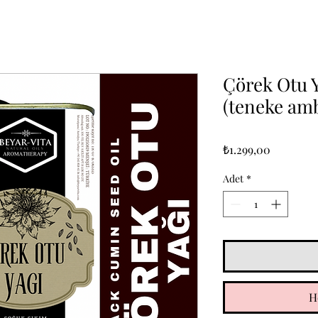
Çörek Otu Y
(teneke amb
Fiyat
₺1.299,00
Adet
*
H