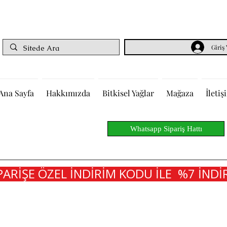
Giriş
Ana Sayfa
Hakkımızda
Bitkisel Yağlar
Mağaza
İletiş
Whatsapp Sipariş Hattı
PARİŞE ÖZEL İNDİRİM KODU İLE  %7 İNDİR