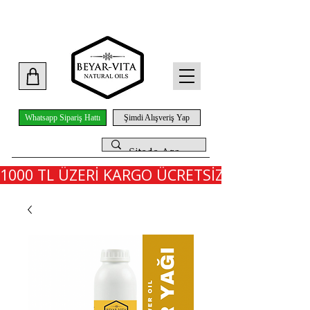
Whatsapp Sipariş Hattı
Şimdi Alışveriş Yap
1000 TL ÜZERİ KARGO ÜCRETSİZ - İLK SİPARİ