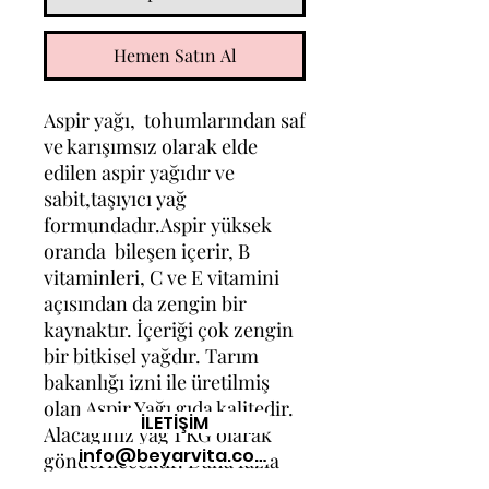
Hemen Satın Al
Aspir yağı, tohumlarından saf
ve karışımsız olarak elde
edilen aspir yağıdır ve
sabit,taşıyıcı yağ
formundadır.Aspir yüksek
oranda bileşen içerir, B
vitaminleri, C ve E vitamini
açısından da zengin bir
kaynaktır. İçeriği çok zengin
bir bitkisel yağdır. Tarım
bakanlığı izni ile üretilmiş
olan Aspir Yağı gıda kalitedir.
İLETİŞİM
Alacağınız yağ 1 KG olarak
info@beyarvita.com
gönderilecektir. Daha fazla
veya daha düşük miktarda
+90 (545) 858-4536