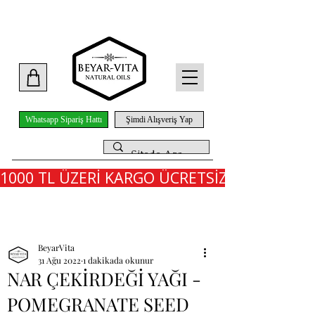
Whatsapp Sipariş Hattı
Şimdi Alışveriş Yap
1000 TL ÜZERİ KARGO ÜCRETSİZ - İLK SİPARİ
Yazı
BeyarVita
31 Ağu 2022
1 dakikada okunur
NAR ÇEKİRDEĞİ YAĞI -
POMEGRANATE SEED