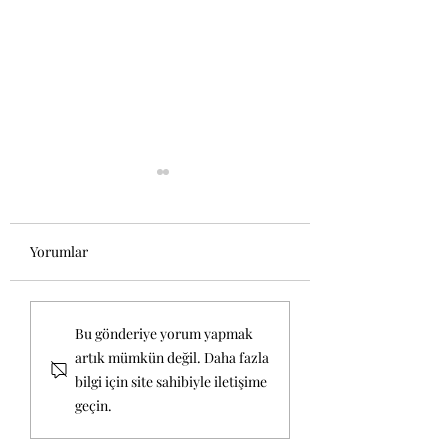
Yorumlar
Toptan Bitkisel Ya
Hint Yağı (Ricinus
Bu gönderiye yorum yapmak
communis): Doğal
artık mümkün değil. Daha fazla
İçeriği ve Kullanım
bilgi için site sahibiyle iletişime
Alanları
geçin.