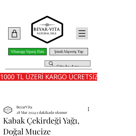
Whatsapp Sipariş Hattı
Şimdi Alışveriş Yap
1000 TL ÜZERİ KARGO ÜCRETSİZ - İLK SİPARİ
Yazı
BeyarVita
28 Mar 2024
1 dakikada okunur
Kabak Çekirdeği Yağı,
Doğal Mucize