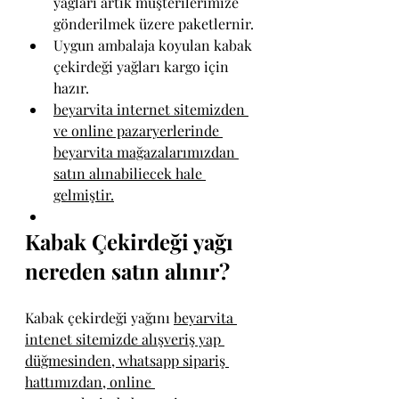
yağları artık müşterilerimize 
gönderilmek üzere paketlernir.
Uygun ambalaja koyulan kabak 
çekirdeği yağları kargo için 
hazır.
beyarvita internet sitemizden 
ve online pazaryerlerinde 
beyarvita mağazalarımızdan 
satın alınabiliecek hale 
gelmiştir.
Kabak Çekirdeği yağı 
nereden satın alınır?
Kabak çekirdeği yağını 
beyarvita 
intenet sitemizde alışveriş yap 
düğmesinden, whatsapp sipariş 
hattımızdan, online 