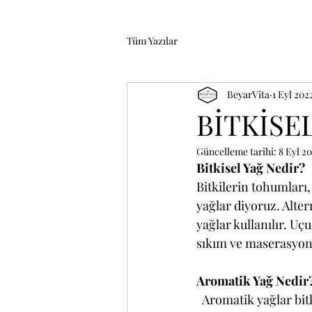
Tüm Yazılar
BeyarVita
1 Eyl 202
BİTKİSEL
Güncelleme tarihi:
8 Eyl 2
Bitkisel Yağ Nedir?
Bitkilerin tohumları, 
yağlar diyoruz. Alter
yağlar kullanılır. Uçu
sıkım ve maserasyon y
Aromatik Yağ Nedir
  Aromatik yağlar bitkisel yağlar kategorisinde olup genellikle aromalı uçucu yağlar diye tarif 