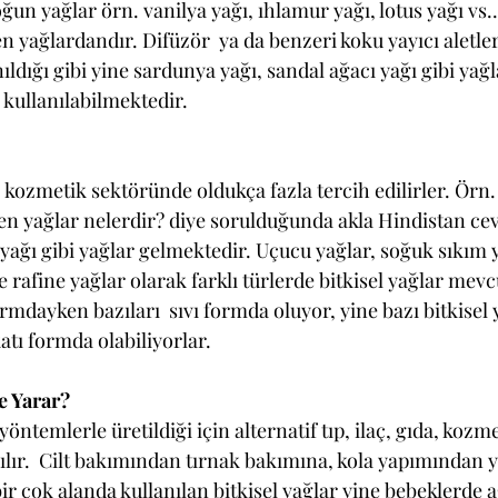
ğun yağlar örn. vanilya yağı, ıhlamur yağı, lotus yağı vs..
en yağlardandır. Difüzör  ya da benzeri koku yayıcı aletler
dığı gibi yine sardunya yağı, sandal ağacı yağı gibi yağl
 kullanılabilmektedir.
, kozmetik sektöründe oldukça fazla tercih edilirler. Örn.
en yağlar nelerdir? diye sorulduğunda akla Hindistan cevi
yağı gibi yağlar gelmektedir. Uçucu yağlar, soğuk sıkım y
rafine yağlar olarak farklı türlerde bitkisel yağlar mevcu
ormdayken bazıları  sıvı formda oluyor, yine bazı bitkisel 
katı formda olabiliyorlar.
e Yarar?
yöntemlerle üretildiği için alternatif tıp, ilaç, gıda, kozmet
ılır.  Cilt bakımından tırnak bakımına, kola yapımından 
ir çok alanda kullanılan bitkisel yağlar yine bebeklerde a