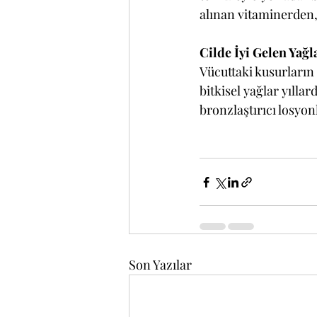
alınan vitaminerden, 
Cilde İyi Gelen Yağl
Vücuttaki kusurların
bitkisel yağlar yılla
bronzlaştırıcı losyon
Son Yazılar