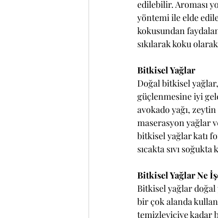
edilebilir. Aroması yo
yöntemi ile elde edil
kokusundan faydalanıl
sıkılarak koku olarak
Bitkisel Yağlar
Doğal bitkisel yağlar
güçlenmesine iyi gel
avokado yağı, zeytin 
maserasyon yağlar ve 
bitkisel yağlar katı f
sıcakta sıvı soğukta 
Bitkisel Yağlar Ne İş
Bitkisel yağlar doğal 
bir çok alanda kullan
temizleyiciye kadar b