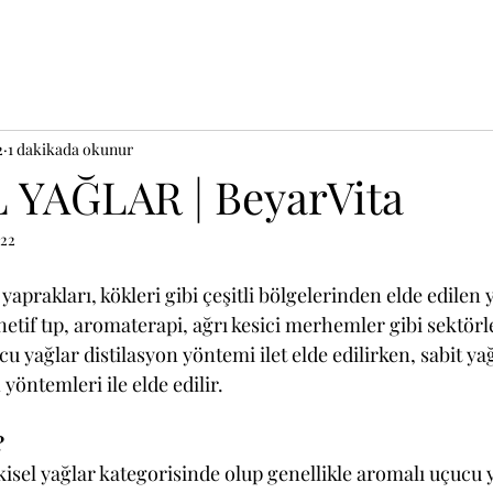
2
1 dakikada okunur
 YAĞLAR | BeyarVita
022
yaprakları, kökleri gibi çeşitli bölgelerinden elde edilen y
netif tıp, aromaterapi, ağrı kesici merhemler gibi sektörle
cu yağlar distilasyon yöntemi ilet elde edilirken, sabit ya
öntemleri ile elde edilir. 
?