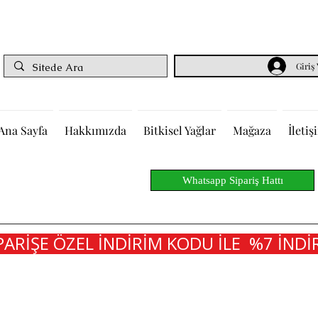
Giriş
Ana Sayfa
Hakkımızda
Bitkisel Yağlar
Mağaza
İletiş
Whatsapp Sipariş Hattı
PARİŞE ÖZEL İNDİRİM KODU İLE  %7 İNDİR