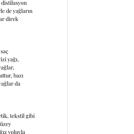
 distilasyon 
le de yağların 
ar direk 
 saç 
zi yağı, 
ağlar, 
ttur, bazı 
yağlar da 
ik, tekstil gibi 
yüzey 
ğız yoluyla 