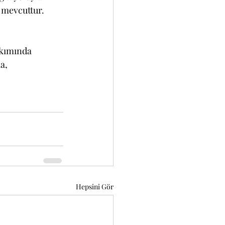
ı mevcuttur.
akımında 
a, 
Hepsini Gör