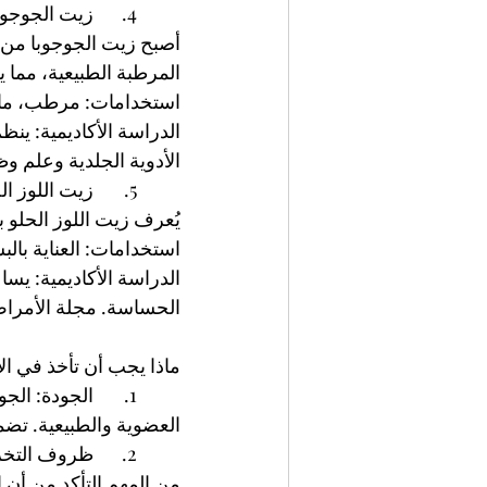
	4.	زيت الجوجوبا
أصبح زيت الجوجوبا من ا
المرطبة الطبيعية، مما يج
استخدامات: مرطب، ماسك
الدراسة الأكاديمية: ين
الأدوية الجلدية وعلم وظائ
	5.	زيت اللوز الحلو
يُعرف زيت اللوز الحلو
استخدامات: العناية بالبش
الدراسة الأكاديمية: يسا
الحساسة. مجلة الأمراض الج
ماذا يجب أن تأخذ في الاع
	1.	الجودة: ا
العضوية والطبيعية. تضم
	2.	ظروف التخ
من المهم التأكد من أن 