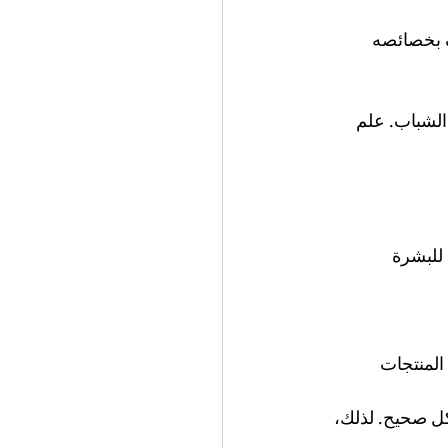
ف بخصائصه 
الشباب. علم 
 للبشرة 
 المنتجات 
شكل صحيح. لذلك، 