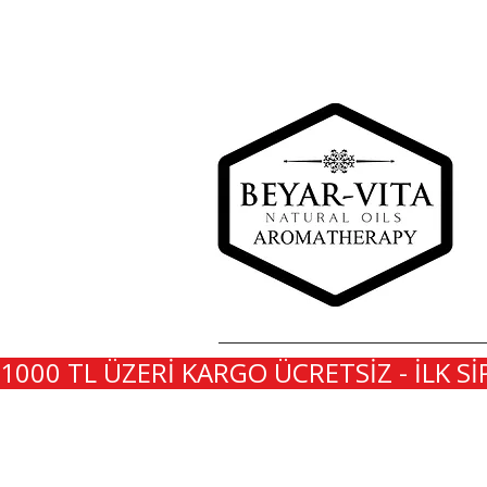
1000 TL ÜZERİ KARGO ÜCRETSİZ - İLK Sİ