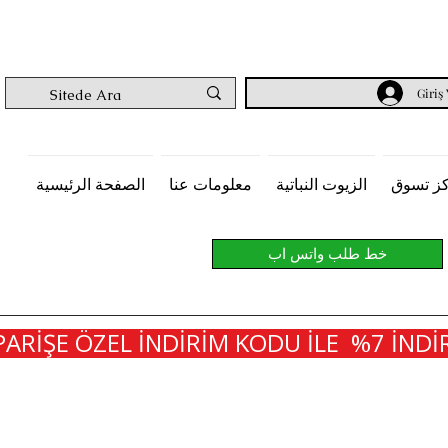
Giriş
ز تسوق
الزيوت النباتية
معلومات عنا
الصفحة الرئيسية
خط طلب واتس اب
PARİŞE ÖZEL İNDİRİM KODU İLE  %7 İNDİR